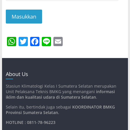
W
T
F
Li
E
h
w
a
n
m
at
itt
c
e
ai
s
er
e
l
About Us
A
b
p
o
Stasiun Klimatologi Kelas I Sumatera Selatan merupakan
Unit Pelaksana Teknis BMKG yang menangani
informasi
p
o
iklim dan kualitasi udara di Sumatera Selatan
.
k
Selain itu, bertindak juga sebagai
KOORDINATOR BMKG
Provinsi Sumatera Selatan
.
HOTLINE : 0811-78-96223