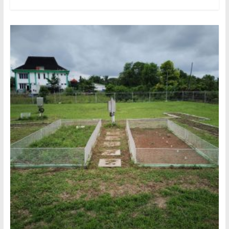
0.5
m