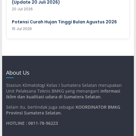
(Update 20 Juli 2026)
20 Jul 2026
Potensi Curah Hujan Tinggi Bulan Agustus 2026
15 Jul 2026
About Us
Stasiun Klimatologi Kelas I Sumatera Selatan merupakan
Unit Pelaksana Teknis BMKG yang menangani
informasi
iklim dan kualitasi udara di Sumatera Selatan
.
Selain itu, bertindak juga sebagai
KOORDINATOR BMKG
Provinsi Sumatera Selatan
.
HOTLINE : 0811-78-96223