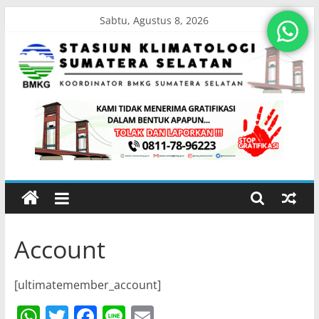
Skip
Sabtu, Agustus 8, 2026
to
content
Stasiun
Klimatologi
Sumatera
Selatan
Account
Koordinator
BMKG
[ultimatemember_account]
Sumatera
Selatan
W
T
F
Li
E