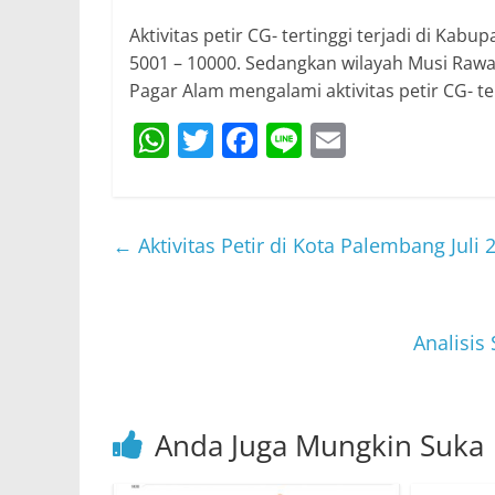
Aktivitas petir CG- tertinggi terjadi di Kabu
5001 – 10000. Sedangkan wilayah Musi Rawa
Pagar Alam mengalami aktivitas petir CG- te
W
T
F
Li
E
h
w
a
n
m
at
itt
c
e
ai
s
er
e
l
←
Aktivitas Petir di Kota Palembang Juli 
A
b
p
o
p
o
Analisis
k
Anda Juga Mungkin Suka