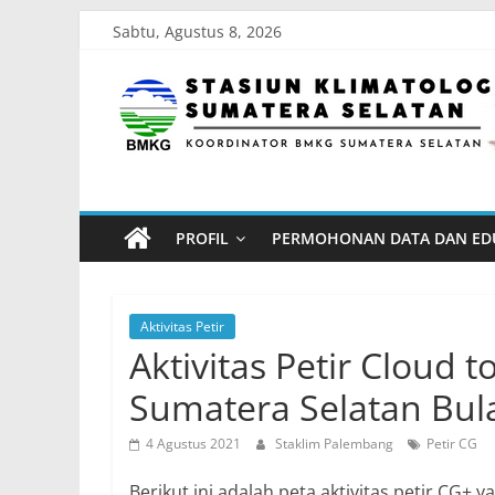
Skip
Sabtu, Agustus 8, 2026
to
Stasiun
content
Klimatologi
Sumatera
PROFIL
PERMOHONAN DATA DAN ED
Selatan
Koordinator
Aktivitas Petir
BMKG
Aktivitas Petir Cloud t
Sumatera
Sumatera Selatan Bula
Selatan
4 Agustus 2021
Staklim Palembang
Petir CG
Berikut ini adalah peta aktivitas petir CG+ 