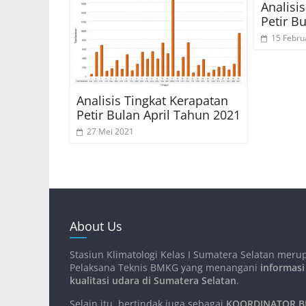
Analisi
Petir B
15 Febru
Analisis Tingkat Kerapatan
Petir Bulan April Tahun 2021
27 Mei 2021
About Us
Stasiun Klimatologi Kelas I Sumatera Selatan meru
Pelaksana Teknis BMKG yang menangani
informasi
kualitasi udara di Sumatera Selatan
.
Selain itu, bertindak juga sebagai
KOORDINATOR BM