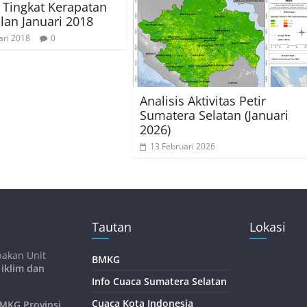
s Tingkat Kerapatan
ulan Januari 2018
ari 2018
0
Analisis Aktivitas Petir
Sumatera Selatan (Januari
2026)
13 Februari 2026
Tautan
Lokasi
pakan Unit
BMKG
 iklim dan
Info Cuaca Sumatera Selatan
Cuaca Kota Indonesia
KG Provinsi