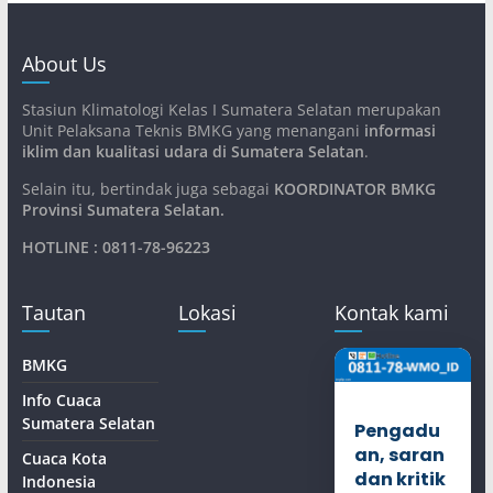
About Us
Stasiun Klimatologi Kelas I Sumatera Selatan merupakan
Unit Pelaksana Teknis BMKG yang menangani
informasi
iklim dan kualitasi udara di Sumatera Selatan
.
Selain itu, bertindak juga sebagai
KOORDINATOR BMKG
Provinsi Sumatera Selatan
.
HOTLINE : 0811-78-96223
Tautan
Lokasi
Kontak kami
BMKG
Info Cuaca
Sumatera Selatan
Pengadu
an, saran
Cuaca Kota
dan kritik
Indonesia