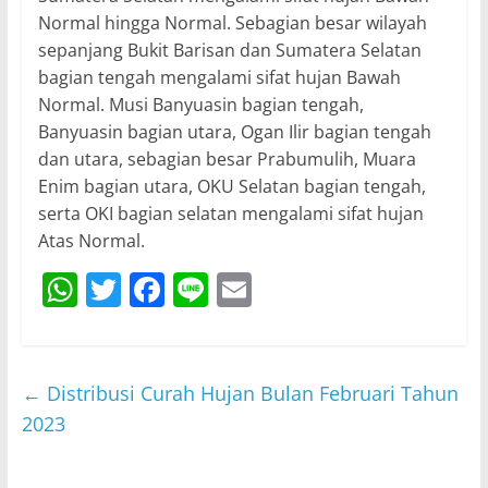
Normal hingga Normal. Sebagian besar wilayah
sepanjang Bukit Barisan dan Sumatera Selatan
bagian tengah mengalami sifat hujan Bawah
Normal. Musi Banyuasin bagian tengah,
Banyuasin bagian utara, Ogan Ilir bagian tengah
dan utara, sebagian besar Prabumulih, Muara
Enim bagian utara, OKU Selatan bagian tengah,
serta OKI bagian selatan mengalami sifat hujan
Atas Normal.
W
T
F
Li
E
h
w
a
n
m
at
itt
c
e
ai
s
er
e
l
←
Distribusi Curah Hujan Bulan Februari Tahun
A
b
2023
p
o