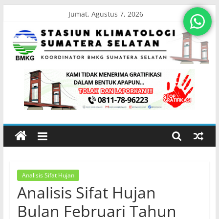
Skip
Jumat, Agustus 7, 2026
to
content
Stasiun
Klimatologi
Sumatera
Selatan
Analisis Sifat Hujan
Koordinator
Analisis Sifat Hujan
BMKG
Sumatera
Bulan Februari Tahun
Selatan