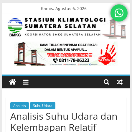
Skip
Kamis, Agustus 6, 2026
to
content
Stasiun
Klimatologi
Sumatera
Selatan
Analisis
Suhu Udara
Koordinator
Analisis Suhu Udara dan
BMKG
Sumatera
Kelembapan Relatif
Selatan