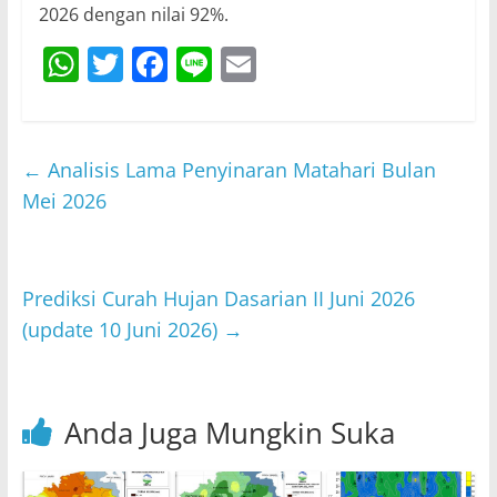
2026 dengan nilai 92%.
W
T
F
Li
E
h
w
a
n
m
at
itt
c
e
ai
s
er
e
l
←
Analisis Lama Penyinaran Matahari Bulan
A
b
Mei 2026
p
o
p
o
Prediksi Curah Hujan Dasarian II Juni 2026
k
(update 10 Juni 2026)
→
Anda Juga Mungkin Suka