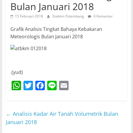
Bulan Januari 2018
15 Februari 2018
Staklim Palembang
0 Komentar
Grafik Analisis Tingkat Bahaya Kebakaran
Meteorologis Bulan Januari 2018
.(yud)
W
T
F
Li
E
h
w
a
n
m
at
itt
c
e
ai
s
er
e
l
←
Analisis Kadar Air Tanah Volumetrik Bulan
A
b
Januari 2018
p
o