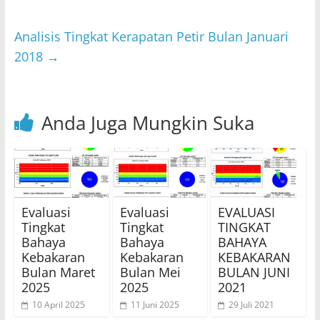
p
o
Analisis Tingkat Kerapatan Petir Bulan Januari
k
2018
→
Anda Juga Mungkin Suka
Evaluasi
Evaluasi
EVALUASI
Tingkat
Tingkat
TINGKAT
Bahaya
Bahaya
BAHAYA
Kebakaran
Kebakaran
KEBAKARAN
Bulan Maret
Bulan Mei
BULAN JUNI
2025
2025
2021
10 April 2025
11 Juni 2025
29 Juli 2021