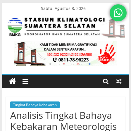
Skip
Sabtu, Agustus 8, 2026
to
content
Stasiun
Klimatologi
Sumatera
Selatan
Tingkat Bahaya Kebakaran
Koordinator
Analisis Tingkat Bahaya
BMKG
Sumatera
Kebakaran Meteorologis
Selatan