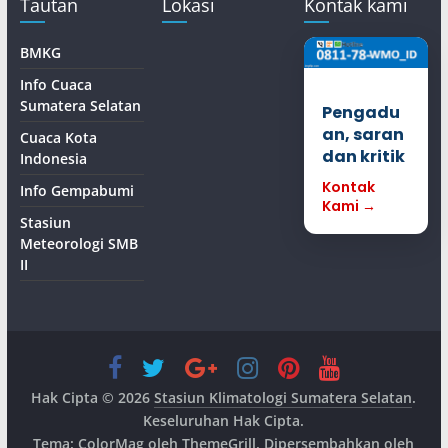
Tautan
Lokasi
Kontak kami
BMKG
Info Cuaca
Sumatera Selatan
Pengadu
an, saran
Cuaca Kota
dan kritik
Indonesia
Kontak
Info Gempabumi
Kami →
Stasiun
Meteorologi SMB
II
Hak Cipta © 2026
Stasiun Klimatologi Sumatera Selatan
.
Keseluruhan Hak Cipta.
Tema:
ColorMag
oleh ThemeGrill. Dipersembahkan oleh