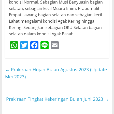
kondisi Normal. Sebagian Musi Banyuasin bagian
selatan, sebagian kecil Muara Enim, Prabumulih,
Empat Lawang bagian selatan dan sebagian kecil
Lahat mengalami kondisi Agak Kering hingga
Kering. Sedangkan sebagian OKU Selatan bagian
selatan dalam kondisi Agak Basah.
W
T
F
Li
E
h
w
a
n
m
at
itt
c
e
ai
s
er
e
l
←
Prakiraan Hujan Bulan Agustus 2023 (Update
A
b
Mei 2023)
p
o
p
o
Prakiraan Tingkat Kekeringan Bulan Juni 2023
→
k