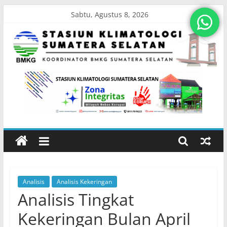
Skip
Sabtu, Agustus 8, 2026
to
content
Stasiun
Klimatologi
Sumatera
Selatan
Analisis
Analisis Kekeringan
Koordinator
Analisis Tingkat
BMKG
Sumatera
Kekeringan Bulan April
Selatan