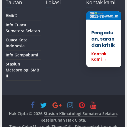
Tautan
Lokasi
Kontak kami
BMKG
Info Cuaca
Sumatera Selatan
Pengadu
an, saran
Cuaca Kota
dan kritik
Indonesia
Kontak
Info Gempabumi
Kami →
Stasiun
Meteorologi SMB
II
Hak Cipta © 2026
Stasiun Klimatologi Sumatera Selatan
.
Keseluruhan Hak Cipta.
Tema:
ColorMag
oleh ThemeGrill. Dipersembahkan oleh