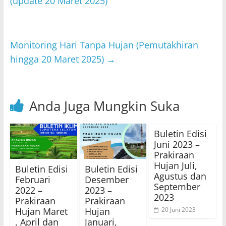
A
b
(update 20 Maret 2025)
p
o
p
o
Monitoring Hari Tanpa Hujan (Pemutakhiran
k
hingga 20 Maret 2025)
→
Anda Juga Mungkin Suka
Buletin Edisi
Juni 2023 –
Prakiraan
Hujan Juli,
Buletin Edisi
Buletin Edisi
Agustus dan
Februari
Desember
September
2022 –
2023 –
2023
Prakiraan
Prakiraan
Hujan Maret
Hujan
20 Juni 2023
, April dan
Januari,