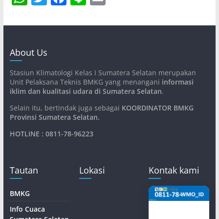
h
w
a
n
m
at
itt
c
e
ai
s
er
e
l
About Us
A
b
p
o
Stasiun Klimatologi Kelas I Sumatera Selatan merupakan
Unit Pelaksana Teknis BMKG yang menangani
informasi
p
o
iklim dan kualitasi udara di Sumatera Selatan
.
k
Selain itu, bertindak juga sebagai
KOORDINATOR BMKG
Provinsi Sumatera Selatan
.
HOTLINE : 0811-78-96223
Tautan
Lokasi
Kontak kami
BMKG
Info Cuaca