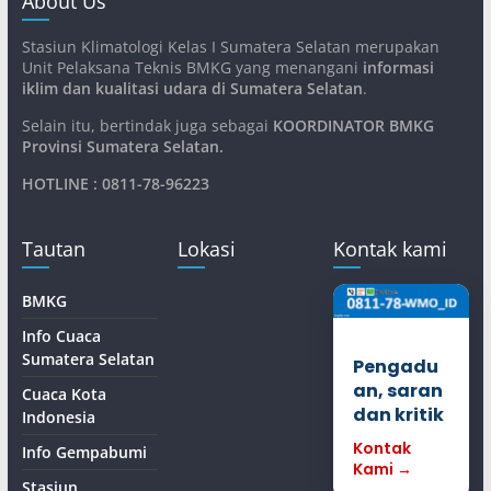
About Us
Stasiun Klimatologi Kelas I Sumatera Selatan merupakan
Unit Pelaksana Teknis BMKG yang menangani
informasi
iklim dan kualitasi udara di Sumatera Selatan
.
Selain itu, bertindak juga sebagai
KOORDINATOR BMKG
Provinsi Sumatera Selatan
.
HOTLINE : 0811-78-96223
Tautan
Lokasi
Kontak kami
BMKG
Info Cuaca
Sumatera Selatan
Pengadu
an, saran
Cuaca Kota
dan kritik
Indonesia
Kontak
Info Gempabumi
Kami →
Stasiun