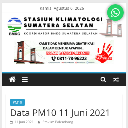
Skip
Kamis, Agustus 6, 2026
to
content
Stasiun
Klimatologi
Sumatera
Selatan
PM10
Koordinator
Data PM10 11 Juni 2021
BMKG
Sumatera
11 Juni 2021
Staklim Palembang
Selatan