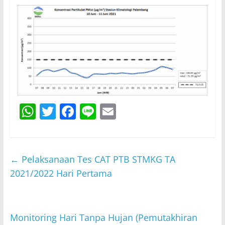
W
T
F
Li
E
h
w
a
n
m
at
itt
c
e
ai
s
er
e
l
←
Pelaksanaan Tes CAT PTB STMKG TA
A
b
2021/2022 Hari Pertama
p
o
p
o
Monitoring Hari Tanpa Hujan (Pemutakhiran
k