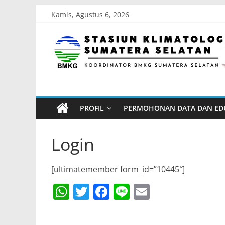
Skip
Kamis, Agustus 6, 2026
to
Stasiun
content
Klimatologi
Sumatera
PROFIL
PERMOHONAN DATA DAN ED
Selatan
Login
Koordinator
BMKG
[ultimatemember form_id=”10445″]
Sumatera
Selatan
W
T
F
Li
E
h
w
a
n
m
at
itt
c
e
ai