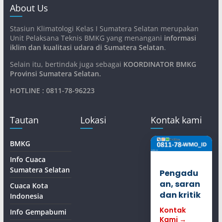
About Us
Stasiun Klimatologi Kelas I Sumatera Selatan merupakan
Unit Pelaksana Teknis BMKG yang menangani
informasi
iklim dan kualitasi udara di Sumatera Selatan
.
Selain itu, bertindak juga sebagai
KOORDINATOR BMKG
Provinsi Sumatera Selatan
.
HOTLINE : 0811-78-96223
Tautan
Lokasi
Kontak kami
BMKG
Info Cuaca
Sumatera Selatan
Pengadu
an, saran
Cuaca Kota
dan kritik
Indonesia
Kontak
Info Gempabumi
Kami →