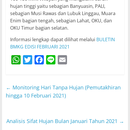
hujan tinggi yaitu sebagian Banyuasin, PALI,
sebagian Musi Rawas dan Lubuk Linggau, Muara
Enim bagian tengah, sebagian Lahat, OKU, dan
OKU Timur bagian selatan.
Informasi lengkap dapat dilihat melalui
BULETIN
BMKG EDISI FEBRUARI 2021
W
T
F
Li
E
h
w
a
n
m
at
itt
c
e
ai
s
er
e
l
←
Monitoring Hari Tanpa Hujan (Pemutakhiran
A
b
hingga 10 Februari 2021)
p
o
p
o
Analisis Sifat Hujan Bulan Januari Tahun 2021
→
k