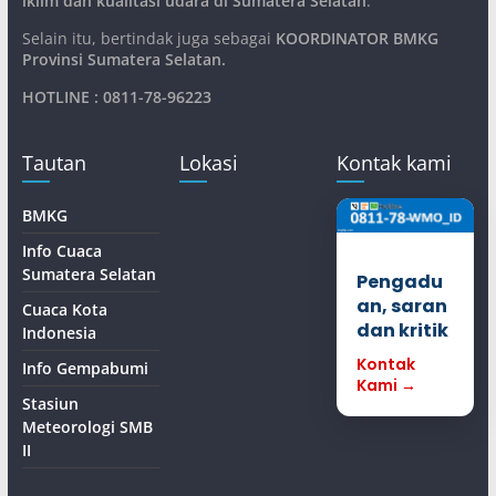
iklim dan kualitasi udara di Sumatera Selatan
.
Selain itu, bertindak juga sebagai
KOORDINATOR BMKG
Provinsi Sumatera Selatan
.
HOTLINE : 0811-78-96223
Tautan
Lokasi
Kontak kami
BMKG
Info Cuaca
Sumatera Selatan
Pengadu
an, saran
Cuaca Kota
dan kritik
Indonesia
Kontak
Info Gempabumi
Kami →
Stasiun
Meteorologi SMB
II