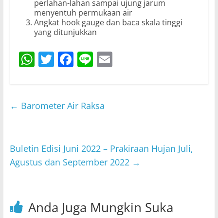
perlahan-lahan sampai ujung jarum
menyentuh permukaan air
Angkat hook gauge dan baca skala tinggi
yang ditunjukkan
W
T
F
Li
E
h
w
a
n
m
at
itt
c
e
ai
s
er
e
l
←
Barometer Air Raksa
A
b
p
o
p
o
Buletin Edisi Juni 2022 – Prakiraan Hujan Juli,
Agustus dan September 2022
→
k
Anda Juga Mungkin Suka