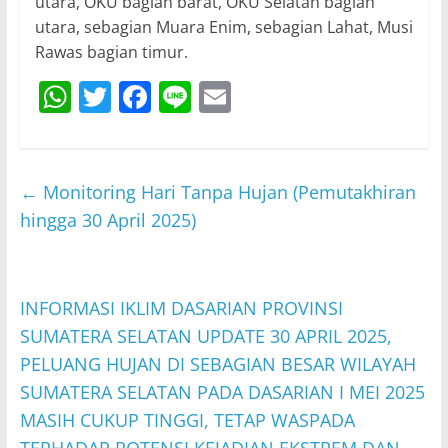
utara, OKU bagian barat, OKU Selatan bagian
utara, sebagian Muara Enim, sebagian Lahat, Musi
Rawas bagian timur.
W
T
F
Li
E
h
w
a
n
m
at
itt
c
e
ai
s
er
e
l
←
Monitoring Hari Tanpa Hujan (Pemutakhiran
A
b
hingga 30 April 2025)
p
o
p
o
INFORMASI IKLIM DASARIAN PROVINSI
k
SUMATERA SELATAN UPDATE 30 APRIL 2025,
PELUANG HUJAN DI SEBAGIAN BESAR WILAYAH
SUMATERA SELATAN PADA DASARIAN I MEI 2025
MASIH CUKUP TINGGI, TETAP WASPADA