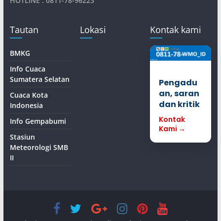
HOTLINE : 0811-78-96223
Tautan
Lokasi
Kontak kami
BMKG
Info Cuaca
Sumatera Selatan
Pengadu
an, saran
Cuaca Kota
dan kritik
Indonesia
Kontak
Info Gempabumi
Kami →
Stasiun
Meteorologi SMB
II