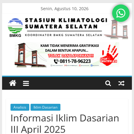
Skip
Senin, Agustus 10, 2026
to
content
Stasiun
Klimatologi
Sumatera
Selatan
Analisis
Iklim Dasarian
Koordinator
Informasi Iklim Dasarian
BMKG
Sumatera
III April 2025
Selatan