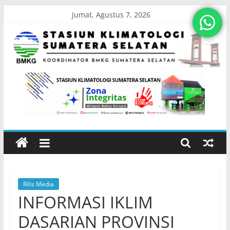
Skip
Jumat, Agustus 7, 2026
to
content
Stasiun
Klimatologi
Sumatera
Selatan
Rilis Media
Koordinator
INFORMASI IKLIM
BMKG
Sumatera
DASARIAN PROVINSI
Selatan