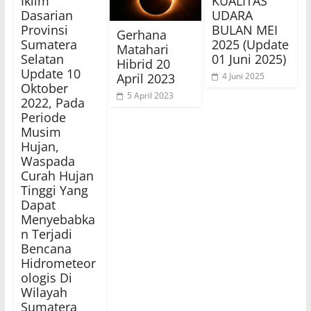
Iklim
KUALITAS
Dasarian
UDARA
Provinsi
BULAN MEI
Gerhana
Sumatera
2025 (Update
Matahari
Selatan
01 Juni 2025)
Hibrid 20
Update 10
April 2023
4 Juni 2025
Oktober
5 April 2023
2022, Pada
Periode
Musim
Hujan,
Waspada
Curah Hujan
Tinggi Yang
Dapat
Menyebabka
n Terjadi
Bencana
Hidrometeor
ologis Di
Wilayah
Sumatera