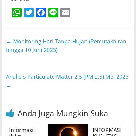
W
T
F
Li
E
h
w
a
n
m
at
itt
c
e
ai
s
er
e
l
←
Monitoring Hari Tanpa Hujan (Pemutakhiran
A
b
hingga 10 Juni 2023)
p
o
p
o
Analisis Particulate Matter 2.5 (PM 2.5) Mei 2023
k
→
Anda Juga Mungkin Suka
Informasi
INFORMASI