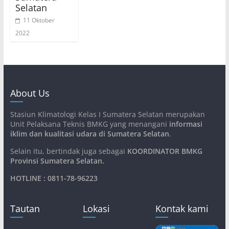
Selatan
11 Oktober
2022
About Us
Stasiun Klimatologi Kelas I Sumatera Selatan merupakan
Unit Pelaksana Teknis BMKG yang menangani
informasi
iklim dan kualitasi udara di Sumatera Selatan
.
Selain itu, bertindak juga sebagai
KOORDINATOR BMKG
Provinsi Sumatera Selatan
.
HOTLINE : 0811-78-96223
Tautan
Lokasi
Kontak kami