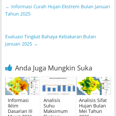
s
er
e
l
←
Informasi Curah Hujan Ekstrem Bulan Januari
A
b
Tahun 2025
p
o
p
o
Evaluasi Tingkat Bahaya Kebakaran Bulan
k
Januari 2025
→
Anda Juga Mungkin Suka
Informasi
Analisis
Analisis Sifat
Iklim
Suhu
Hujan Bulan
Dasarian III
Maksimum
Mei Tahun