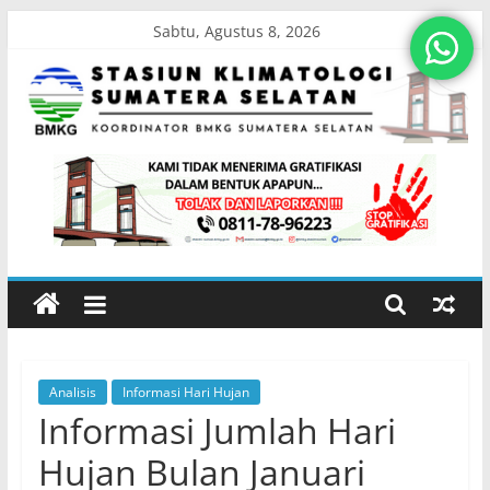
Skip
Sabtu, Agustus 8, 2026
to
content
Stasiun
Klimatologi
Sumatera
Selatan
Analisis
Informasi Hari Hujan
Koordinator
Informasi Jumlah Hari
BMKG
Sumatera
Hujan Bulan Januari
Selatan