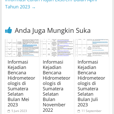
p
o
Tahun 2023
→
k
Anda Juga Mungkin Suka
Informasi
Informasi
Informasi
Kejadian
Kejadian
Kejadian
Bencana
Bencana
Bencana
Hidrometeor
Hidrometeor
Hidrometeor
ologis di
ologis di
ologis di
Sumatera
Sumatera
Sumatera
Selatan
Selatan
Selatan
Bulan Mei
Bulan
Bulan Juli
2023
November
2023
2022
5 Juni 2023
11 September