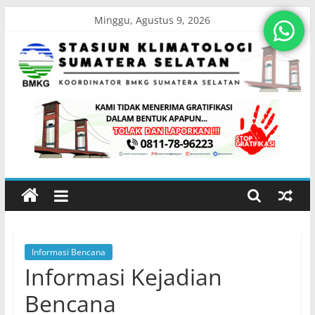
Skip
Minggu, Agustus 9, 2026
to
content
Stasiun
Klimatologi
Sumatera
Selatan
Informasi Bencana
Koordinator
Informasi Kejadian
BMKG
Sumatera
Bencana
Selatan