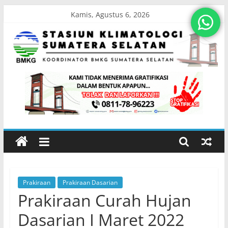
Skip
Kamis, Agustus 6, 2026
to
content
Stasiun
Klimatologi
Sumatera
Selatan
Prakiraan
Prakiraan Dasarian
Koordinator
Prakiraan Curah Hujan
BMKG
Sumatera
Dasarian I Maret 2022
Selatan