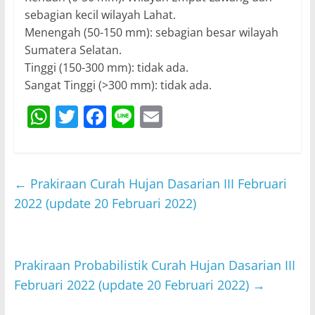
sebagian kecil wilayah Lahat.
Menengah (50-150 mm): sebagian besar wilayah
Sumatera Selatan.
Tinggi (150-300 mm): tidak ada.
Sangat Tinggi (>300 mm): tidak ada.
W
T
F
Li
E
h
w
a
n
m
at
itt
c
e
ai
s
er
e
l
←
Prakiraan Curah Hujan Dasarian III Februari
A
b
2022 (update 20 Februari 2022)
p
o
p
o
Prakiraan Probabilistik Curah Hujan Dasarian III
k
Februari 2022 (update 20 Februari 2022)
→