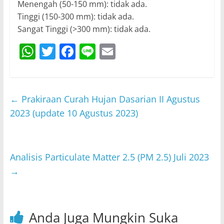
Menengah (50-150 mm): tidak ada.
Tinggi (150-300 mm): tidak ada.
Sangat Tinggi (>300 mm): tidak ada.
W
T
F
Li
E
h
w
a
n
m
at
itt
c
e
ai
s
er
e
l
←
Prakiraan Curah Hujan Dasarian II Agustus
A
b
2023 (update 10 Agustus 2023)
p
o
p
o
Analisis Particulate Matter 2.5 (PM 2.5) Juli 2023
k
→
Anda Juga Mungkin Suka