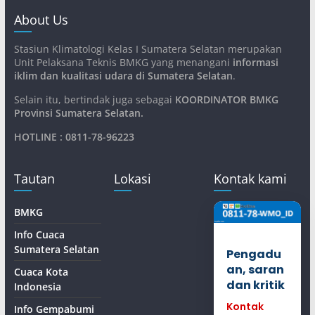
About Us
Stasiun Klimatologi Kelas I Sumatera Selatan merupakan
Unit Pelaksana Teknis BMKG yang menangani
informasi
iklim dan kualitasi udara di Sumatera Selatan
.
Selain itu, bertindak juga sebagai
KOORDINATOR BMKG
Provinsi Sumatera Selatan
.
HOTLINE : 0811-78-96223
Tautan
Lokasi
Kontak kami
BMKG
Info Cuaca
Sumatera Selatan
Pengadu
an, saran
Cuaca Kota
dan kritik
Indonesia
Kontak
Info Gempabumi