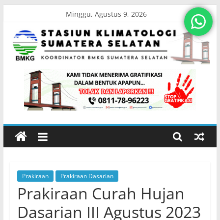
Skip
Minggu, Agustus 9, 2026
to
content
Stasiun
Klimatologi
Sumatera
Selatan
Prakiraan
Prakiraan Dasarian
Koordinator
Prakiraan Curah Hujan
BMKG
Sumatera
Dasarian III Agustus 2023
Selatan