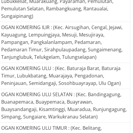
Lubukkeliat, Muarakuang, Payaraman, Pemulutan,
Pemulutan Selatan, Rambangkuang, Rantaualai,
Sungaipinang)
OGAN KOMERING ILIR : (Kec. Airsugihan, Cengal, Jejawi,
Kayuagung, Lempuingjaya, Mesuji, Mesujiraya,
Pampangan, Pangkalanlampam, Pedamaran,
Pedamaran Timur, Sirahpulaupadang, Sungaimenang,
Tanjunglubuk, Telukgelam, Tulungselapan)
OGAN KOMERING ULU : (Kec. Baturaja Barat, Baturaja
Timur, Lubukbatang, Muarajaya, Pengadonan,
Peninjauan, Semidangaji, Sosohbuayrayap, Ulu Ogan)
OGAN KOMERING ULU SELATAN : (Kec. Bandingagung,
Buanapemaca, Buaypemaca, Buayrawan,
Buaysandangaji, Kisamtinggi, Muaradua, Runjungagung,
Simpang, Sungaiare, Warkukranau Selatan)
OGAN KOMERING ULU TIMUR : (Kec. Belitang,