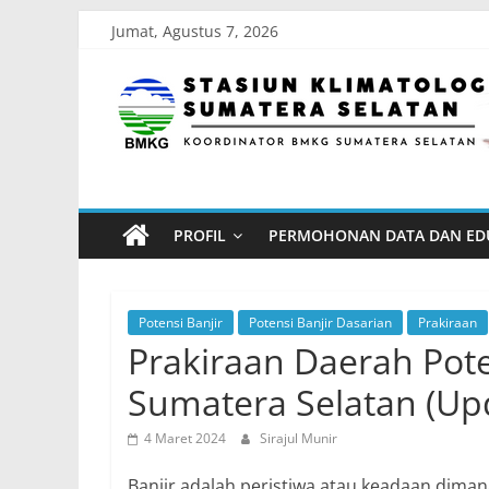
Skip
Jumat, Agustus 7, 2026
to
Stasiun
content
Klimatologi
Sumatera
PROFIL
PERMOHONAN DATA DAN ED
Selatan
Koordinator
Potensi Banjir
Potensi Banjir Dasarian
Prakiraan
BMKG
Prakiraan Daerah Pote
Sumatera
Sumatera Selatan (Upd
Selatan
4 Maret 2024
Sirajul Munir
Banjir adalah peristiwa atau keadaan dim