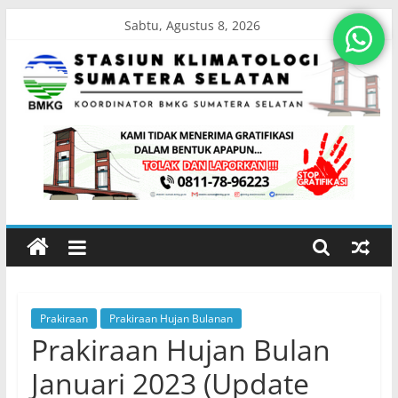
Skip
Sabtu, Agustus 8, 2026
to
content
Stasiun
Klimatologi
Sumatera
Selatan
Prakiraan
Prakiraan Hujan Bulanan
Koordinator
Prakiraan Hujan Bulan
BMKG
Sumatera
Januari 2023 (Update
Selatan