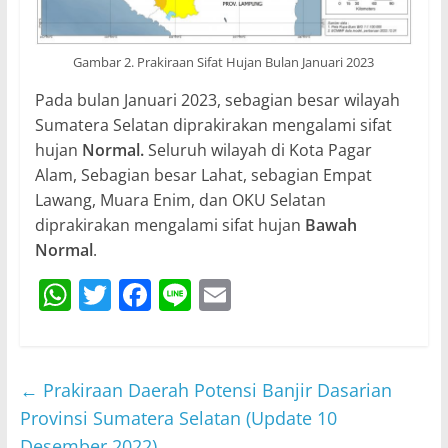
Gambar 2. Prakiraan Sifat Hujan Bulan Januari 2023
Pada bulan Januari 2023, sebagian besar wilayah
Sumatera Selatan diprakirakan mengalami sifat
hujan
Normal.
Seluruh wilayah di Kota Pagar
Alam, Sebagian besar Lahat, sebagian Empat
Lawang, Muara Enim, dan OKU Selatan
diprakirakan mengalami sifat hujan
Bawah
Normal
.
W
T
F
Li
E
h
w
a
n
m
at
itt
c
e
ai
s
er
e
l
←
Prakiraan Daerah Potensi Banjir Dasarian
A
b
Provinsi Sumatera Selatan (Update 10
Desember 2022)