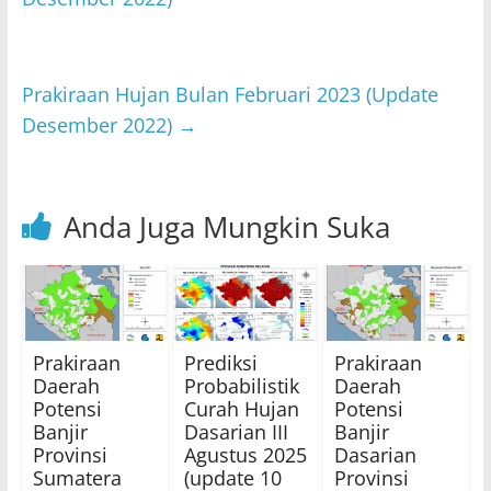
p
o
p
o
k
Prakiraan Hujan Bulan Februari 2023 (Update
Desember 2022)
→
Anda Juga Mungkin Suka
Prakiraan
Prediksi
Prakiraan
Daerah
Probabilistik
Daerah
Potensi
Curah Hujan
Potensi
Banjir
Dasarian III
Banjir
Provinsi
Agustus 2025
Dasarian
Sumatera
(update 10
Provinsi