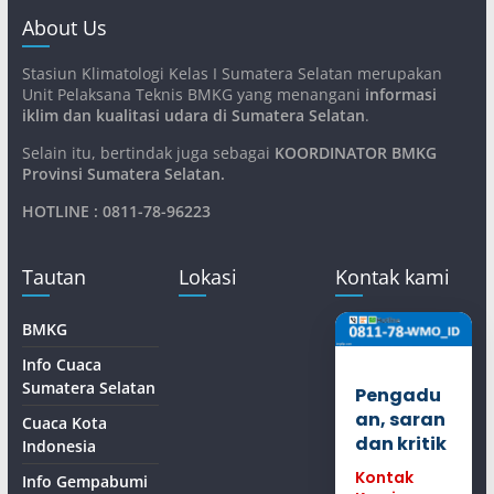
About Us
Stasiun Klimatologi Kelas I Sumatera Selatan merupakan
Unit Pelaksana Teknis BMKG yang menangani
informasi
iklim dan kualitasi udara di Sumatera Selatan
.
Selain itu, bertindak juga sebagai
KOORDINATOR BMKG
Provinsi Sumatera Selatan
.
HOTLINE : 0811-78-96223
Tautan
Lokasi
Kontak kami
BMKG
Info Cuaca
Sumatera Selatan
Pengadu
an, saran
Cuaca Kota
dan kritik
Indonesia
Kontak
Info Gempabumi