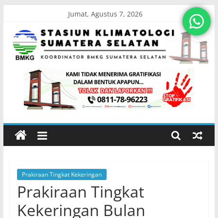
Skip
Jumat, Agustus 7, 2026
to
content
Stasiun
Klimatologi
Sumatera
Selatan
Prakiraan Tingkat Kekeringan
Koordinator
Prakiraan Tingkat
BMKG
Sumatera
Kekeringan Bulan
Selatan