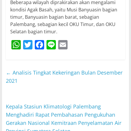
Beberapa wilayah diprakirakan akan mengalami
kondisi Agak Basah, yaitu Musi Banyuasin bagian
timur, Banyuasin bagian barat, sebagian
Palembang, sebagian kecil OKU Timur, dan OKU
Selatan bagian timur.
W
T
F
Li
E
h
w
a
n
m
at
itt
c
e
ai
s
er
e
l
←
Analisis Tingkat Kekeringan Bulan Desember
A
b
2021
p
o
p
o
Kepala Stasiun Klimatologi Palembang
k
Menghadiri Rapat Pembahasan Pengukuhan
Gerakan Nasional Kemitraan Penyelamatan Air