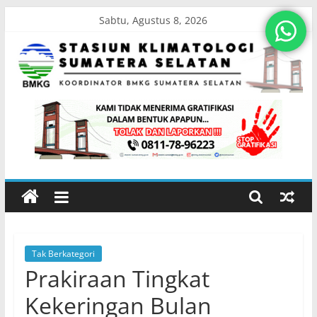
Skip
Sabtu, Agustus 8, 2026
to
content
Stasiun
Klimatologi
Sumatera
Selatan
Tak Berkategori
Koordinator
Prakiraan Tingkat
BMKG
Sumatera
Kekeringan Bulan
Selatan