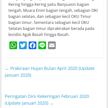
Kering hingga Kering yaitu Banyuasin bagian
tengah, Muara Enim bagian tengah, sebagian OKI
bagian selatan, dan sebagian kecil OKU Timur
bagian timur. Sementara sebagian kecil OKU
Selatan bagian timur diprakirakan berada pada
kondisi Agak Basah hingga Basah.
W
T
F
Li
E
h
w
a
n
m
at
itt
c
e
ai
s
er
e
l
←
Prakiraan Hujan Bulan April 2020 (Update
A
b
Januari 2020)
p
o
p
o
Peringatan Dini Kekeringan Februari 2020
k
(Update Januari 2020)
→