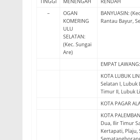
TINGGI
MENENGAH
RENDAH
–
OGAN
BANYUASIN: (Kec.
KOMERING
Rantau Bayur, S
ULU
SELATAN:
(Kec. Sungai
Are)
EMPAT LAWANG: (
KOTA LUBUK LING
Selatan I, Lubuk
Timur II, Lubuk L
KOTA PAGAR ALAM
KOTA PALEMBANG: (
Dua, Ilir Timur S
Kertapati, Plaju
Sematangborang