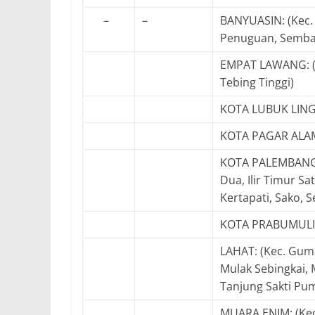
–
–
BANYUASIN: (Kec. 
Penuguan, Sembaw
EMPAT LAWANG: (K
Tebing Tinggi)
KOTA LUBUK LINGGA
KOTA PAGAR ALAM:
KOTA PALEMBANG: (K
Dua, Ilir Timur Sa
Kertapati, Sako, 
KOTA PRABUMULIH:
LAHAT: (Kec. Guma
Mulak Sebingkai, 
Tanjung Sakti Pum
MUARA ENIM: (Kec