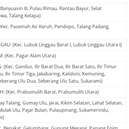
Banyuasin III, Pulau Rimau, Rantau Bayur, Selat
a, Talang Kelapa)
ec. Pasemah Air Keruh, Pendopo, Talang Padang,
U: (Kec. Lubuk Linggau Barat I, Lubuk Linggau Utara I)
 (Kec. Pagar Alam Utara)
ec. Gandus, Ilir Barat Dua, Ilir Barat Satu, Ilir Timur
tu, Ilir Timur Tiga, Jakabaring, Kalidoni, Kemuning,
Seberang Ulu Dua, Seberang Ulu Satu, Sukarami)
 (Kec. Prabumulih Barat, Prabumulih Utara)
y Talang, Gumay Ulu, Jarai, Kikim Selatan, Lahat Selatan,
Mulak Ulu, Pajar Bulan, Pulaupinang, Sukamerindu,
i)
. Benakat, Gelumbang, Gunung Megang, Panang Enim,