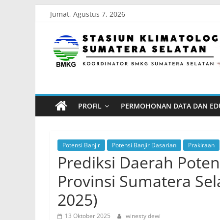
Skip
Jumat, Agustus 7, 2026
to
Stasiun
content
Klimatologi
Sumatera
PROFIL
PERMOHONAN DATA DAN ED
Selatan
Koordinator
Potensi Banjir
Potensi Banjir Dasarian
Prakiraan
BMKG
Prediksi Daerah Poten
Sumatera
Provinsi Sumatera Sel
Selatan
2025)
13 Oktober 2025
winesty dewi