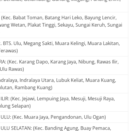
(Kec. Babat Toman, Batang Hari Leko, Bayung Lencir,
Lawang Wetan, Plakat Tinggi, Sekayu, Sungai Keruh, Sungai
)
 BTS. Ulu, Megang Sakti, Muara Kelingi, Muara Lakitan,
 Terawas)
 (Kec. Karang Dapo, Karang Jaya, Nibung, Rawas Ilir,
 Ulu Rawas)
ndralaya, Indralaya Utara, Lubuk Keliat, Muara Kuang,
lutan, Rambang Kuang)
R: (Kec. Jejawi, Lempuing Jaya, Mesuji, Mesuji Raya,
ulung Selapan)
U: (Kec. Muara Jaya, Pengandonan, Ulu Ogan)
LU SELATAN: (Kec. Banding Agung, Buay Pemaca,