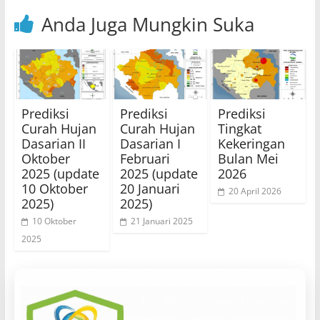
Anda Juga Mungkin Suka
Prediksi
Prediksi
Prediksi
Curah Hujan
Curah Hujan
Tingkat
Dasarian II
Dasarian I
Kekeringan
Oktober
Februari
Bulan Mei
2025 (update
2025 (update
2026
10 Oktober
20 Januari
20 April 2026
2025)
2025)
10 Oktober
21 Januari 2025
2025