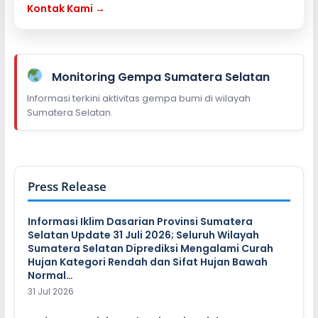
Kontak Kami →
Monitoring Gempa Sumatera Selatan
Informasi terkini aktivitas gempa bumi di wilayah
Sumatera Selatan.
Press Release
Informasi Iklim Dasarian Provinsi Sumatera
Selatan Update 31 Juli 2026; Seluruh Wilayah
Sumatera Selatan Diprediksi Mengalami Curah
Hujan Kategori Rendah dan Sifat Hujan Bawah
Normal…
31 Jul 2026