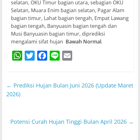
selatan, OKU Timur bagian utara, sebagian OKU
Selatan, Muara Enim bagian selatan, Pagar Alam
bagian timur, Lahat bagian tengah, Empat Lawang
bagian tengah, Banyuasin bagian tengah dan
Musi Banyuasin bagian timur, diprediksi
mengalami sifat hujan
Bawah
Normal
.
W
T
F
Li
E
h
w
a
n
m
at
itt
c
e
ai
s
er
e
l
←
Prediksi Hujan Bulan Juni 2026 (Update Maret
A
b
2026)
p
o
p
o
Potensi Curah Hujan Tinggi Bulan April 2026
→
k