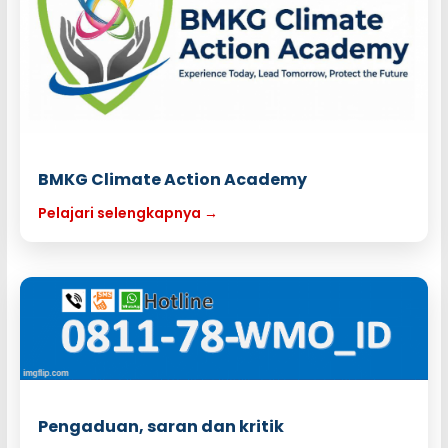
BMKG Climate Action Academy
Pelajari selengkapnya →
Pengaduan, saran dan kritik