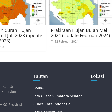
an Curah Hujan
Prakiraan Hujan Bulan Mei
 II Juli 2023 (update
2024 (Update Februari 2024)
2023)
12 Februari 2024
023
Tautan
Lokasi
pakan Unit
BMKG
 iklim dan
Info Cuaca Sumatera Selatan
Cuaca Kota Indonesia
KG Provinsi