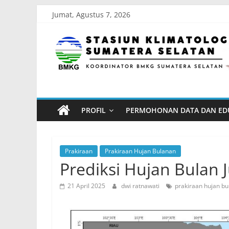
Skip
Jumat, Agustus 7, 2026
to
Stasiun
content
Klimatologi
Sumatera
PROFIL
PERMOHONAN DATA DAN ED
Selatan
Koordinator
Prakiraan
Prakiraan Hujan Bulanan
BMKG
Prediksi Hujan Bulan J
Sumatera
21 April 2025
dwi ratnawati
prakiraan hujan b
Selatan