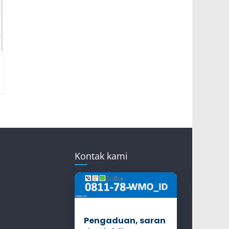
Kontak kami
Pengaduan, saran