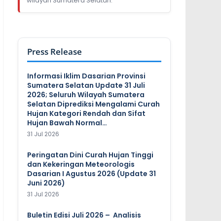
wilayah Sumatera Selatan.
Press Release
Informasi Iklim Dasarian Provinsi
Sumatera Selatan Update 31 Juli
2026; Seluruh Wilayah Sumatera
Selatan Diprediksi Mengalami Curah
Hujan Kategori Rendah dan Sifat
Hujan Bawah Normal…
31 Jul 2026
Peringatan Dini Curah Hujan Tinggi
dan Kekeringan Meteorologis
Dasarian I Agustus 2026 (Update 31
Juni 2026)
31 Jul 2026
Buletin Edisi Juli 2026 – Analisis