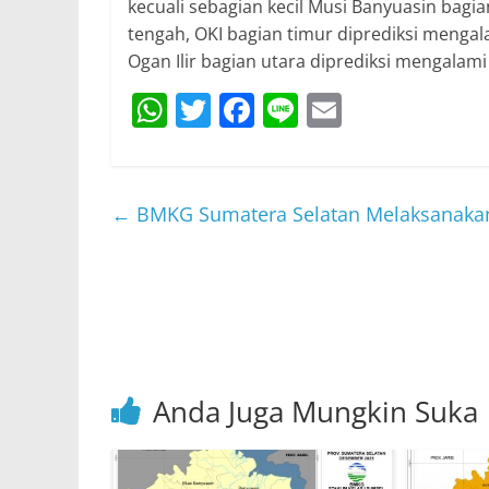
kecuali sebagian kecil Musi Banyuasin bagi
tengah, OKI bagian timur diprediksi mengal
Ogan Ilir bagian utara diprediksi mengalami
W
T
F
Li
E
h
w
a
n
m
at
itt
c
e
ai
s
er
e
l
←
BMKG Sumatera Selatan Melaksanakan 
A
b
p
o
p
o
k
Anda Juga Mungkin Suka