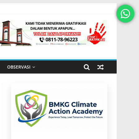
OBSERVASI