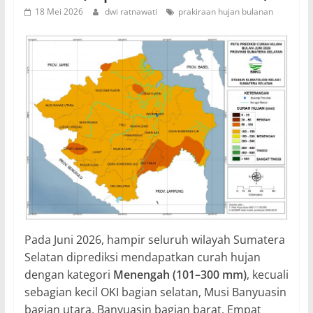
18 Mei 2026
dwi ratnawati
prakiraan hujan bulanan
Pada Juni 2026, hampir seluruh wilayah Sumatera
Selatan diprediksi mendapatkan curah hujan
dengan kategori
Menengah (101–300 mm)
, kecuali
sebagian kecil OKI bagian selatan, Musi Banyuasin
bagian utara, Banyuasin bagian barat, Empat