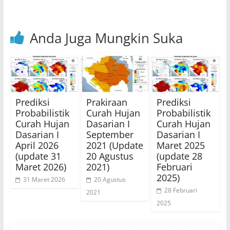
Anda Juga Mungkin Suka
Prediksi
Prakiraan
Prediksi
Probabilistik
Curah Hujan
Probabilistik
Curah Hujan
Dasarian I
Curah Hujan
Dasarian I
September
Dasarian I
April 2026
2021 (Update
Maret 2025
(update 31
20 Agustus
(update 28
Maret 2026)
2021)
Februari
2025)
31 Maret 2026
20 Agustus
28 Februari
2021
2025