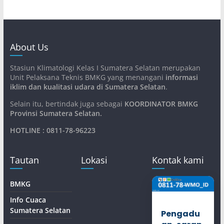
About Us
Stasiun Klimatologi Kelas I Sumatera Selatan merupakan
Unit Pelaksana Teknis BMKG yang menangani
informasi
iklim dan kualitasi udara di Sumatera Selatan
.
Selain itu, bertindak juga sebagai
KOORDINATOR BMKG
Provinsi Sumatera Selatan
.
HOTLINE : 0811-78-96223
Tautan
Lokasi
Kontak kami
BMKG
Info Cuaca
Sumatera Selatan
Pengadu