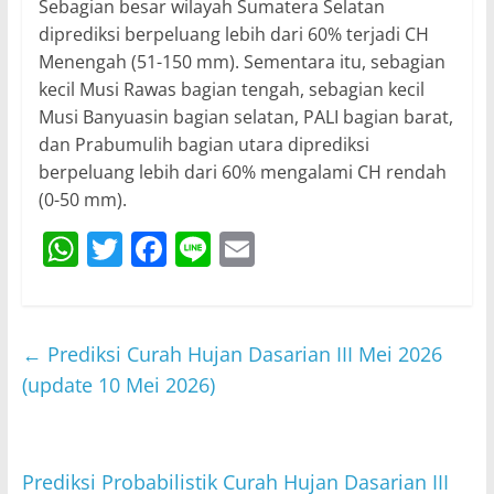
Sebagian besar wilayah Sumatera Selatan
diprediksi berpeluang lebih dari 60% terjadi CH
Menengah (51-150 mm). Sementara itu, sebagian
kecil Musi Rawas bagian tengah, sebagian kecil
Musi Banyuasin bagian selatan, PALI bagian barat,
dan Prabumulih bagian utara diprediksi
berpeluang lebih dari 60% mengalami CH rendah
(0-50 mm).
W
T
F
Li
E
h
w
a
n
m
at
itt
c
e
ai
s
er
e
l
←
Prediksi Curah Hujan Dasarian III Mei 2026
A
b
(update 10 Mei 2026)
p
o
p
o
Prediksi Probabilistik Curah Hujan Dasarian III