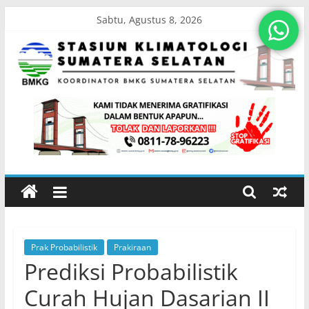
Skip
Sabtu, Agustus 8, 2026
to
content
Stasiun
Klimatologi
Sumatera
Selatan
Prak Probabilistik
Prakiraan
Koordinator
Prediksi Probabilistik
BMKG
Sumatera
Curah Hujan Dasarian II
Selatan