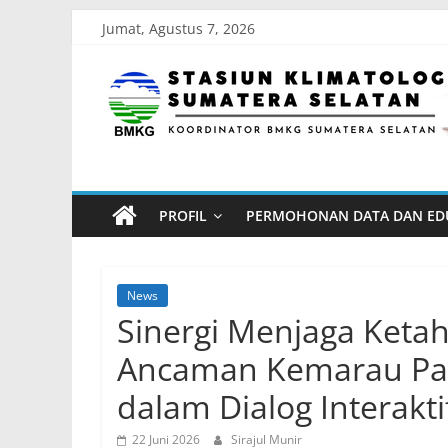
Skip
Jumat, Agustus 7, 2026
to
Stasiun
content
Klimatologi
Sumatera
PROFIL
PERMOHONAN DATA DAN ED
Selatan
Koordinator
News
BMKG
Sinergi Menjaga Keta
Sumatera
Ancaman Kemarau Pan
Selatan
dalam Dialog Interakt
22 Juni 2026
Sirajul Munir