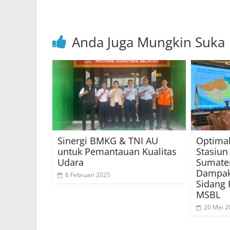
k
Anda Juga Mungkin Suka
Sinergi BMKG & TNI AU
Optimal
untuk Pemantauan Kualitas
Stasiun
Udara
Sumater
Dampak
6 Februari 2025
Sidang
MSBL
20 Mei 2