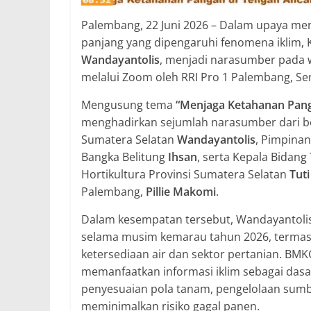
Palembang, 22 Juni 2026 – Dalam upaya me
panjang yang dipengaruhi fenomena iklim, K
Wandayantolis
, menjadi narasumber pada w
melalui Zoom oleh RRI Pro 1 Palembang, Sen
Mengusung tema
“Menjaga Ketahanan Pan
menghadirkan sejumlah narasumber dari berb
Sumatera Selatan
Wandayantolis
, Pimpina
Bangka Belitung
Ihsan
, serta Kepala Bida
Hortikultura Provinsi Sumatera Selatan
Tuti
Palembang,
Pillie Makomi
.
Dalam kesempatan tersebut, Wandayantolis
selama musim kemarau tahun 2026, termas
ketersediaan air dan sektor pertanian. B
memanfaatkan informasi iklim sebagai dasar
penyesuaian pola tanam, pengelolaan sumber
meminimalkan risiko gagal panen.