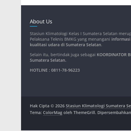
About Us
Stasiun Klimatologi Kelas I Sumatera Selatan meru
Pelaksana Teknis BMKG yang menangani
informasi
kualitasi udara di Sumatera Selatan
.
Selain itu, bertindak juga sebagai
KOORDINATOR BM
Sumatera Selatan
.
HOTLINE : 0811-78-96223
Hak Cipta © 2026
Stasiun Klimatologi Sumatera Se
Tema:
ColorMag
oleh ThemeGrill. Dipersembahka