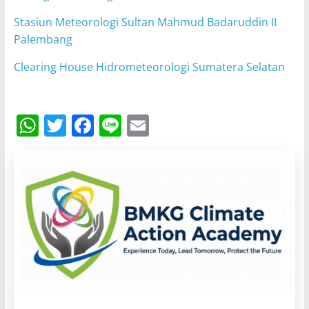
Stasiun Meteorologi Sultan Mahmud Badaruddin II
Palembang
Clearing House Hidrometeorologi Sumatera Selatan
W
T
F
Li
E
h
w
a
n
m
at
itt
c
e
ai
s
er
e
l
A
b
p
o
p
o
k