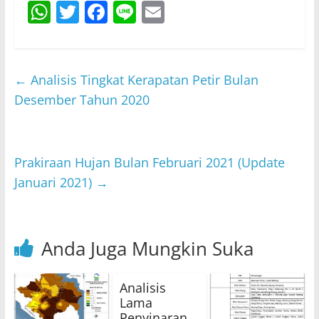
W
T
F
Li
E
h
w
a
n
m
at
itt
c
e
ai
s
er
e
l
←
Analisis Tingkat Kerapatan Petir Bulan
A
b
Desember Tahun 2020
p
o
p
o
Prakiraan Hujan Bulan Februari 2021 (Update
k
Januari 2021)
→
Anda Juga Mungkin Suka
Analisis
Lama
Penyinaran