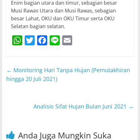
Enim bagian utara dan timur, sebagian besar
Musi Rawas Utara dan Musi Rawas, sebagian
besar Lahat, OKU dan OKU Timur serta OKU
Selatan bagian selatan.
W
T
F
Li
E
h
w
a
n
m
at
itt
c
e
ai
s
er
e
l
←
Monitoring Hari Tanpa Hujan (Pemutakhiran
A
b
hingga 20 Juli 2021)
p
o
p
o
Analisis Sifat Hujan Bulan Juni 2021
→
k
Anda Juga Mungkin Suka