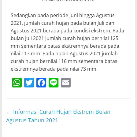
Sedangkan pada periode Juni hingga Agustus
2021, jumlah curah hujan pada bulan Juli dan
Agustus 2021 berada pada kondisi ekstrem. Pada
bulan Juli 2021 jumlah curah hujan bernilai 125
mm sementara batas ekstremnya berada pada
nilai 113 mm. Pada bulan Agustus 2021 jumlah
curah hujan bernilai 116 mm sementara batas
ekstremnya berada pada nilai 73 mm.
W
T
F
Li
E
h
w
a
n
m
at
itt
c
e
ai
s
er
e
l
←
Informasi Curah Hujan Ekstrem Bulan
A
b
Agustus Tahun 2021
p
o