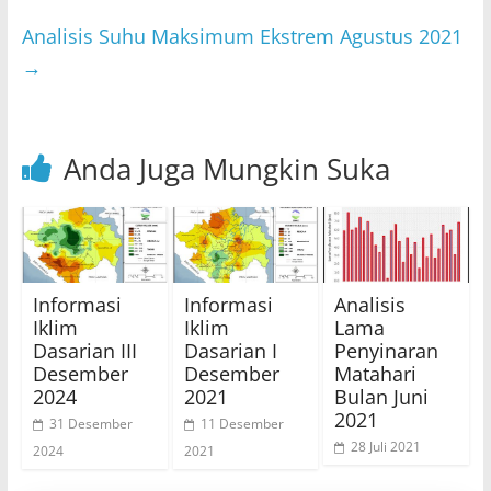
p
o
Analisis Suhu Maksimum Ekstrem Agustus 2021
k
→
Anda Juga Mungkin Suka
Informasi
Informasi
Analisis
Iklim
Iklim
Lama
Dasarian III
Dasarian I
Penyinaran
Desember
Desember
Matahari
2024
2021
Bulan Juni
2021
31 Desember
11 Desember
28 Juli 2021
2024
2021