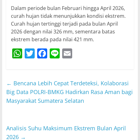
Dalam periode bulan Februari hingga April 2026,
curah hujan tidak menunjukkan kondisi ekstrem.
Curah hujan tertinggi terjadi pada bulan April
2026 dengan nilai 326 mm, sementara batas
ekstrem berada pada nilai 421 mm.
W
T
F
Li
E
h
w
a
n
m
at
itt
c
e
ai
s
er
e
l
←
Bencana Lebih Cepat Terdeteksi, Kolaborasi
A
b
Big Data POLRI-BMKG Hadirkan Rasa Aman bagi
p
o
Masyarakat Sumatera Selatan
p
o
k
Analisis Suhu Maksimum Ekstrem Bulan April
2026
→