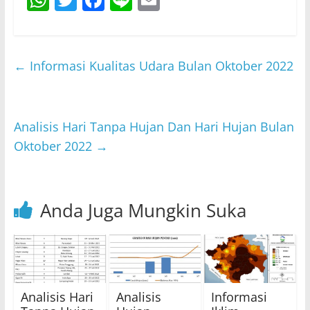
h
w
a
n
m
at
itt
c
e
ai
s
er
e
l
←
Informasi Kualitas Udara Bulan Oktober 2022
A
b
p
o
p
o
Analisis Hari Tanpa Hujan Dan Hari Hujan Bulan
Oktober 2022
→
k
Anda Juga Mungkin Suka
Analisis Hari
Analisis
Informasi