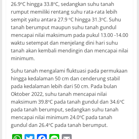
26.9
C hingga 33.8
C, sedangkan suhu tanah
o
o
rumput memiliki rentang suhu rata-rata lebih
sempit yaitu antara 27.9
C hingga 31.3
C. Suhu
o
o
tanah berumput maupun suhu tanah gundul
mencapai nilai maksimum pada pukul 13.00 -14.00
waktu setempat dan menjelang dini hari suhu
tanah akan kembali mendingin dan mencapai nilai
minimum.
Suhu tanah mengalami fluktuasi pada permukaan
hingga kedalaman 50 cm dan cenderung stabil
pada kedalaman lebih dari 50 cm. Pada bulan
Oktober 2022, suhu tanah mencapai nilai
maksimum 39.8
C pada tanah gundul dan 34.6
C
o
o
pada tanah berumput, sedangkan suhu tanah
mencapai nilai minimum 24.0
C pada tanah
o
gundul dan 26.4
C pada tanah berumput.
o
W
T
F
Li
E