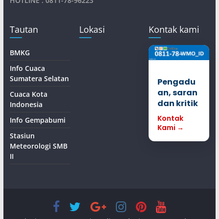
HOTLINE : 0811-78-96223
Tautan
Lokasi
Kontak kami
BMKG
Info Cuaca
Sumatera Selatan
Pengadu
an, saran
Cuaca Kota
dan kritik
Indonesia
Kontak
Info Gempabumi
Kami →
Stasiun
Meteorologi SMB
II