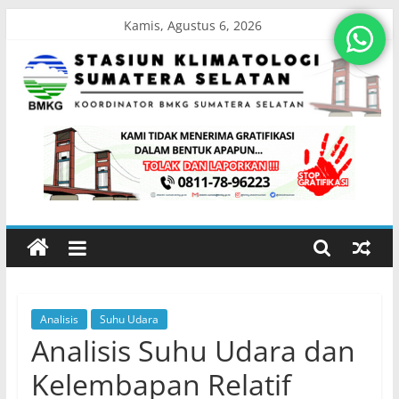
Skip
Kamis, Agustus 6, 2026
to
content
Stasiun
Klimatologi
Sumatera
Selatan
Analisis
Suhu Udara
Koordinator
Analisis Suhu Udara dan
BMKG
Sumatera
Kelembapan Relatif
Selatan