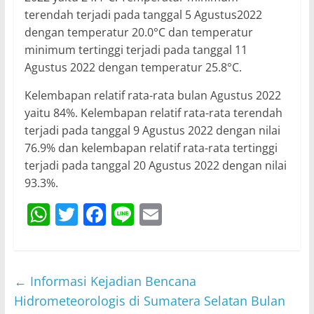
terendah terjadi pada tanggal 5 Agustus2022
dengan temperatur 20.0°C dan temperatur
minimum tertinggi terjadi pada tanggal 11
Agustus 2022 dengan temperatur 25.8°C.
Kelembapan relatif rata-rata bulan Agustus 2022
yaitu 84%. Kelembapan relatif rata-rata terendah
terjadi pada tanggal 9 Agustus 2022 dengan nilai
76.9% dan kelembapan relatif rata-rata tertinggi
terjadi pada tanggal 20 Agustus 2022 dengan nilai
93.3%.
W
T
F
Li
E
h
w
a
n
m
at
itt
c
e
ai
s
er
e
l
←
Informasi Kejadian Bencana
A
b
Hidrometeorologis di Sumatera Selatan Bulan