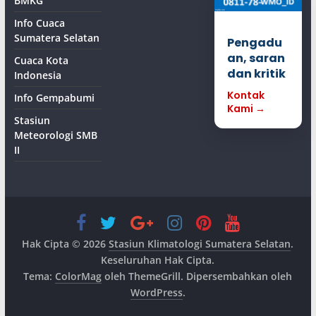
BMKG
Info Cuaca
Sumatera Selatan
Pengadu
an, saran
Cuaca Kota
dan kritik
Indonesia
Kontak
Info Gempabumi
Kami →
Stasiun
Meteorologi SMB
II
Hak Cipta © 2026
Stasiun Klimatologi Sumatera Selatan
.
Keseluruhan Hak Cipta.
Tema:
ColorMag
oleh ThemeGrill. Dipersembahkan oleh
WordPress
.