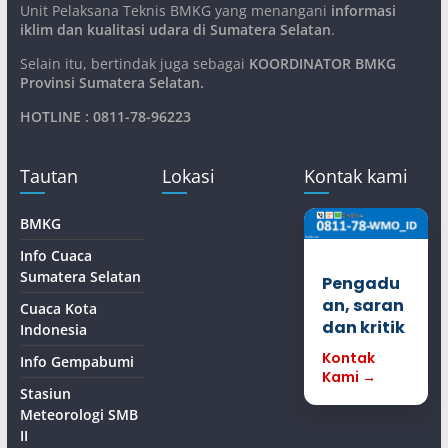
Unit Pelaksana Teknis BMKG yang menangani
informasi
iklim dan kualitasi udara di Sumatera Selatan
.
Selain itu, bertindak juga sebagai
KOORDINATOR BMKG
Provinsi Sumatera Selatan
.
HOTLINE : 0811-78-96223
Tautan
Lokasi
Kontak kami
BMKG
Info Cuaca
Sumatera Selatan
Pengadu
an, saran
Cuaca Kota
dan kritik
Indonesia
Kontak
Info Gempabumi
Kami →
Stasiun
Meteorologi SMB
II