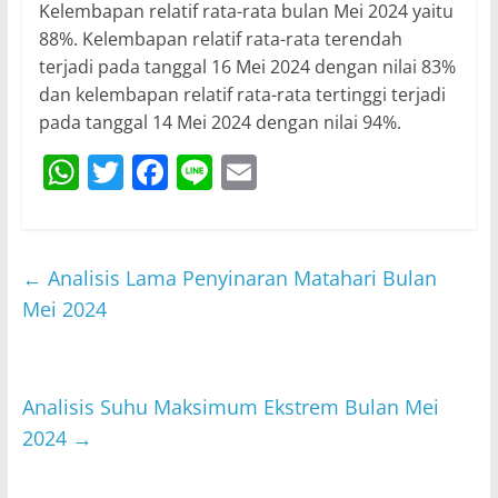
Kelembapan relatif rata-rata bulan Mei 2024 yaitu
88%. Kelembapan relatif rata-rata terendah
terjadi pada tanggal 16 Mei 2024 dengan nilai 83%
dan kelembapan relatif rata-rata tertinggi terjadi
pada tanggal 14 Mei 2024 dengan nilai 94%.
W
T
F
Li
E
h
w
a
n
m
at
itt
c
e
ai
s
er
e
l
←
Analisis Lama Penyinaran Matahari Bulan
A
b
Mei 2024
p
o
p
o
Analisis Suhu Maksimum Ekstrem Bulan Mei
k
2024
→