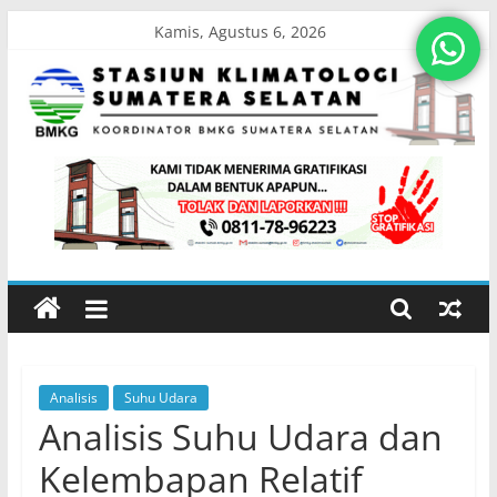
Skip
Kamis, Agustus 6, 2026
to
content
Stasiun
Klimatologi
Sumatera
Selatan
Analisis
Suhu Udara
Koordinator
Analisis Suhu Udara dan
BMKG
Sumatera
Kelembapan Relatif
Selatan