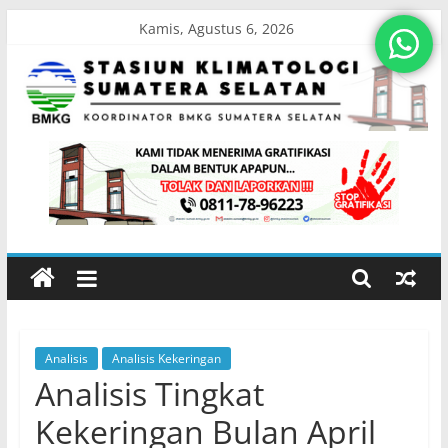
Skip
Kamis, Agustus 6, 2026
to
content
Stasiun
Klimatologi
Sumatera
Selatan
Analisis
Analisis Kekeringan
Koordinator
Analisis Tingkat
BMKG
Sumatera
Kekeringan Bulan April
Selatan