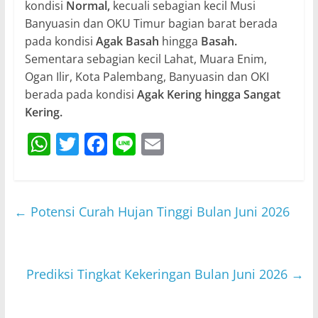
kondisi
Normal,
kecuali sebagian kecil Musi
Banyuasin dan OKU Timur bagian barat berada
pada kondisi
Agak Basah
hingga
Basah.
Sementara sebagian kecil Lahat, Muara Enim,
Ogan Ilir, Kota Palembang, Banyuasin dan OKI
berada pada kondisi
Agak Kering hingga Sangat
Kering.
W
T
F
Li
E
h
w
a
n
m
at
itt
c
e
ai
s
er
e
l
←
Potensi Curah Hujan Tinggi Bulan Juni 2026
A
b
p
o
p
o
Prediksi Tingkat Kekeringan Bulan Juni 2026
→
k