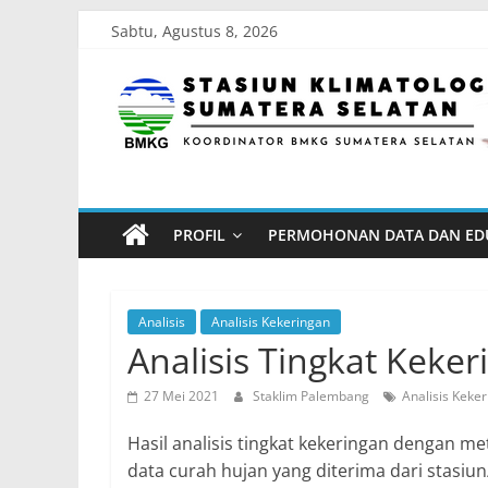
Skip
Sabtu, Agustus 8, 2026
to
Stasiun
content
Klimatologi
Sumatera
PROFIL
PERMOHONAN DATA DAN ED
Selatan
Koordinator
Analisis
Analisis Kekeringan
BMKG
Analisis Tingkat Keke
Sumatera
27 Mei 2021
Staklim Palembang
Analisis Keke
Selatan
Hasil analisis tingkat kekeringan dengan me
data curah hujan yang diterima dari stasiu