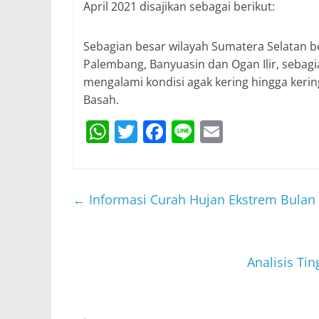
April 2021 disajikan sebagai berikut:
Sebagian besar wilayah Sumatera Selatan b
Palembang, Banyuasin dan Ogan Ilir, sebagi
mengalami kondisi agak kering hingga keri
Basah.
W
T
F
Li
E
h
w
a
n
m
at
itt
c
e
ai
s
er
e
l
←
Informasi Curah Hujan Ekstrem Bulan 
A
b
p
o
p
o
Analisis Ti
k