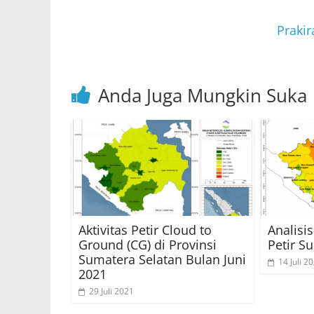
p
o
p
o
Praki
k
Anda Juga Mungkin Suka
Aktivitas Petir Cloud to
Analisi
Ground (CG) di Provinsi
Petir Su
Sumatera Selatan Bulan Juni
14 Juli 2
2021
29 Juli 2021