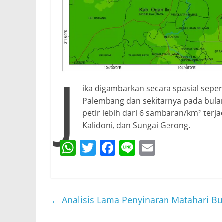
J
ika digambarkan secara spasial seper
Palembang dan sekitarnya pada bula
petir lebih dari 6 sambaran/km
terja
2
Kalidoni, dan Sungai Gerong.
W
T
F
Li
E
h
w
a
n
m
at
itt
c
e
ai
s
er
e
l
←
Analisis Lama Penyinaran Matahari Bu
A
b