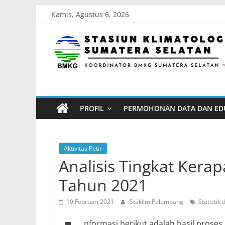
Skip
Kamis, Agustus 6, 2026
to
Stasiun
content
Klimatologi
Sumatera
PROFIL
PERMOHONAN DATA DAN ED
Selatan
Koordinator
Aktivitas Petir
BMKG
Analisis Tingkat Kerap
Sumatera
Tahun 2021
Selatan
19 Februari 2021
Staklim Palembang
Statistik
nformasi berikut adalah hasil proses