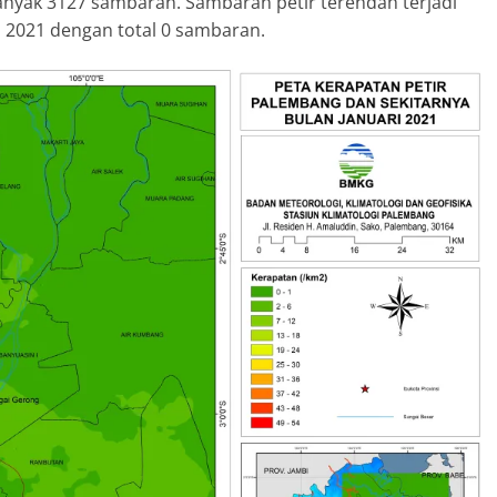
nyak 3127 sambaran. Sambaran petir terendah terjadi
i 2021 dengan total 0 sambaran.