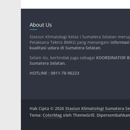
About Us
Stasiun Klimatologi Kelas I Sumatera Selatan meru
Pelaksana Teknis BMKG yang menangani
informasi
kualitasi udara di Sumatera Selatan
.
Selain itu, bertindak juga sebagai
KOORDINATOR BM
Sumatera Selatan
.
HOTLINE : 0811-78-96223
Hak Cipta © 2026
Stasiun Klimatologi Sumatera Se
Tema:
ColorMag
oleh ThemeGrill. Dipersembahka