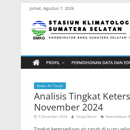
Skip
Jumat, Agustus 7, 2026
to
Stasiun
content
Klimatologi
Sumatera
PROFIL
PERMOHONAN DATA DAN ED
Selatan
Koordinator
Kadar Air Tanah
BMKG
Analisis Tingkat Kete
Sumatera
November 2024
Selatan
5 Desember 2024
Sirajul Munir
Ketersediaan A
Tingkat ketersediaan air tanah di suatu wil