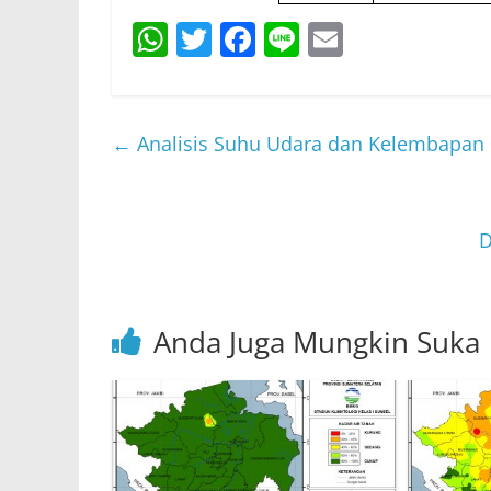
W
T
F
Li
E
h
w
a
n
m
at
itt
c
e
ai
s
er
e
l
←
Analisis Suhu Udara dan Kelembapan 
A
b
p
o
p
o
D
k
Anda Juga Mungkin Suka