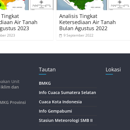
 Tingkat
Analisis Tingkat
diaan Air Tanah
Ketersediaan Air Tanah
gustus 2023
Bulan Agustus 2022
mber 2023
9 September 2022
Tautan
Lokasi
pakan Unit
BMKG
 iklim dan
Info Cuaca Sumatera Selatan
Cuaca Kota Indonesia
KG Provinsi
Info Gempabumi
Stasiun Meteorologi SMB II