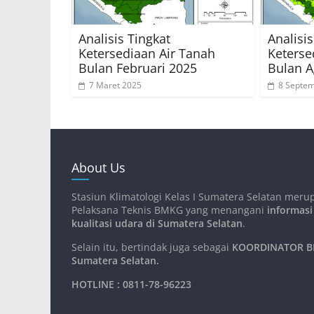
Analisis Tingkat
Analisis
Ketersediaan Air Tanah
Keterse
Bulan Februari 2025
Bulan A
7 Maret 2025
8 Septe
About Us
Stasiun Klimatologi Kelas I Sumatera Selatan meru
Pelaksana Teknis BMKG yang menangani
informasi
kualitasi udara di Sumatera Selatan
.
Selain itu, bertindak juga sebagai
KOORDINATOR BM
Sumatera Selatan
.
HOTLINE : 0811-78-96223