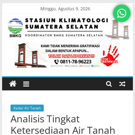
Skip
Minggu, Agustus 9, 2026
to
content
Stasiun
Klimatologi
Sumatera
Selatan
Kadar Air Tanah
Koordinator
Analisis Tingkat
BMKG
Sumatera
Ketersediaan Air Tanah
Selatan