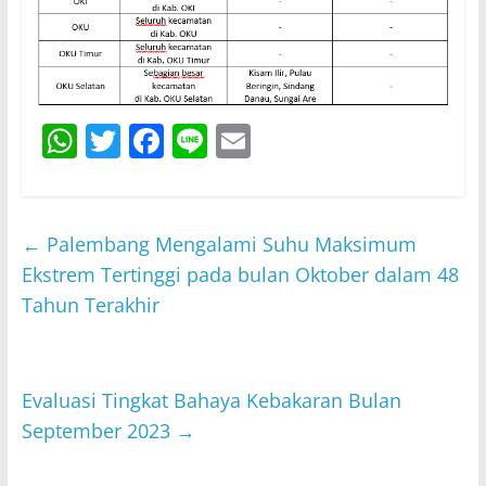
W
T
F
Li
E
h
w
a
n
m
at
itt
c
e
ai
s
er
e
l
←
Palembang Mengalami Suhu Maksimum
A
b
Ekstrem Tertinggi pada bulan Oktober dalam 48
p
o
Tahun Terakhir
p
o
k
Evaluasi Tingkat Bahaya Kebakaran Bulan
September 2023
→