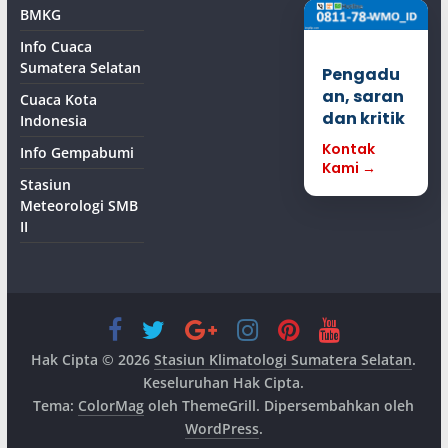
BMKG
Info Cuaca
Sumatera Selatan
Pengadu
an, saran
Cuaca Kota
dan kritik
Indonesia
Kontak
Info Gempabumi
Kami →
Stasiun
Meteorologi SMB
II
Hak Cipta © 2026
Stasiun Klimatologi Sumatera Selatan
.
Keseluruhan Hak Cipta.
Tema:
ColorMag
oleh ThemeGrill. Dipersembahkan oleh
WordPress
.