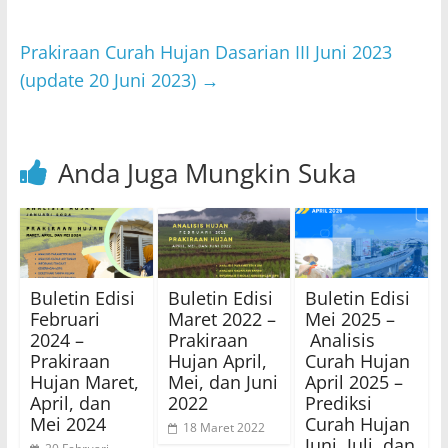
p
o
p
o
Prakiraan Curah Hujan Dasarian III Juni 2023
k
(update 20 Juni 2023)
→
Anda Juga Mungkin Suka
Buletin Edisi
Buletin Edisi
Buletin Edisi
Februari
Maret 2022 –
Mei 2025 –
2024 –
Prakiraan
Analisis
Prakiraan
Hujan April,
Curah Hujan
Hujan Maret,
Mei, dan Juni
April 2025 –
April, dan
2022
Prediksi
Mei 2024
Curah Hujan
18 Maret 2022
Juni, Juli, dan