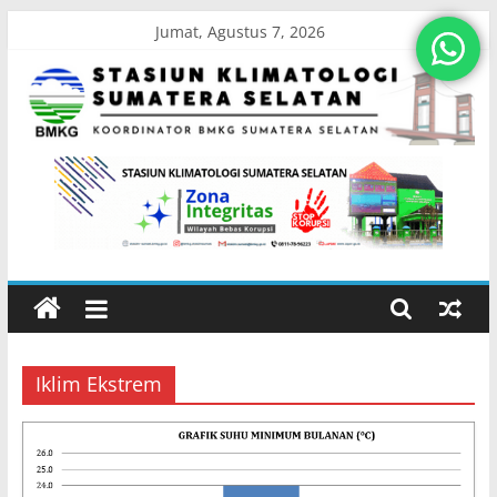
Skip
Jumat, Agustus 7, 2026
to
content
Stasiun
Klimatologi
Sumatera
Selatan
Iklim Ekstrem
Koordinator
BMKG
Sumatera
Selatan