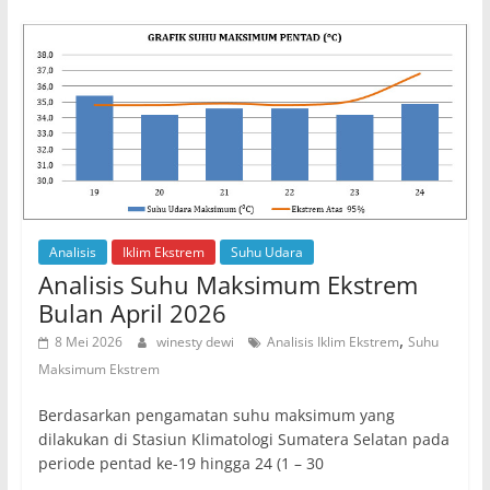
Analisis
Iklim Ekstrem
Suhu Udara
Analisis Suhu Maksimum Ekstrem
Bulan April 2026
,
8 Mei 2026
winesty dewi
Analisis Iklim Ekstrem
Suhu
Maksimum Ekstrem
Berdasarkan pengamatan suhu maksimum yang
dilakukan di Stasiun Klimatologi Sumatera Selatan pada
periode pentad ke-19 hingga 24 (1 – 30