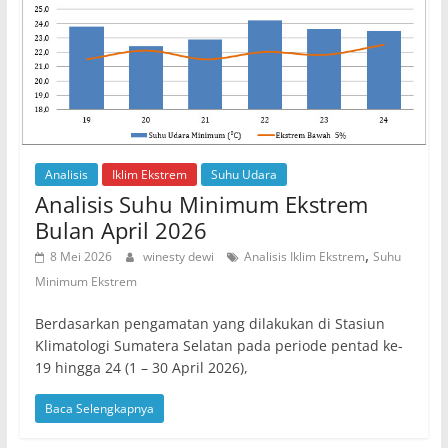
Analisis
Iklim Ekstrem
Suhu Udara
Analisis Suhu Minimum Ekstrem
Bulan April 2026
,
8 Mei 2026
winesty dewi
Analisis Iklim Ekstrem
Suhu
Minimum Ekstrem
Berdasarkan pengamatan yang dilakukan di Stasiun
Klimatologi Sumatera Selatan pada periode pentad ke-
19 hingga 24 (1 – 30 April 2026),
Baca Selengkapnya