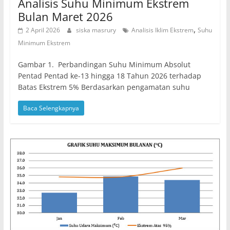
Analisis Suhu Minimum Ekstrem
Bulan Maret 2026
,
2 April 2026
siska masrury
Analisis Iklim Ekstrem
Suhu
Minimum Ekstrem
Gambar 1. Perbandingan Suhu Minimum Absolut
Pentad Pentad ke-13 hingga 18 Tahun 2026 terhadap
Batas Ekstrem 5% Berdasarkan pengamatan suhu
Baca Selengkapnya