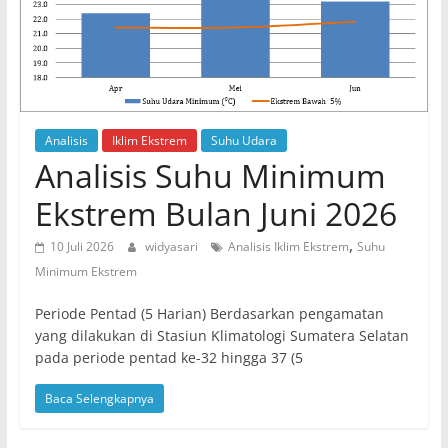
Analisis
Iklim Ekstrem
Suhu Udara
Analisis Suhu Minimum
Ekstrem Bulan Juni 2026
,
10 Juli 2026
widyasari
Analisis Iklim Ekstrem
Suhu
Minimum Ekstrem
Periode Pentad (5 Harian) Berdasarkan pengamatan
yang dilakukan di Stasiun Klimatologi Sumatera Selatan
pada periode pentad ke-32 hingga 37 (5
Baca Selengkapnya