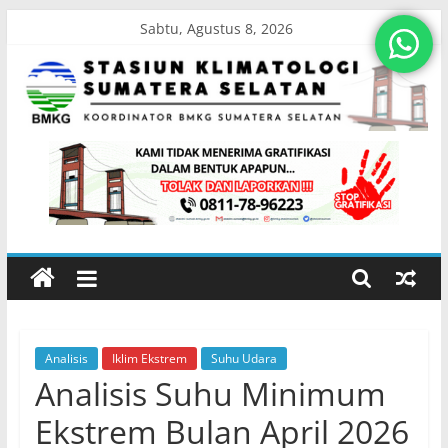
Skip
Sabtu, Agustus 8, 2026
to
content
Stasiun
Klimatologi
Sumatera
Selatan
Analisis
Iklim Ekstrem
Suhu Udara
Koordinator
Analisis Suhu Minimum
BMKG
Sumatera
Ekstrem Bulan April 2026
Selatan