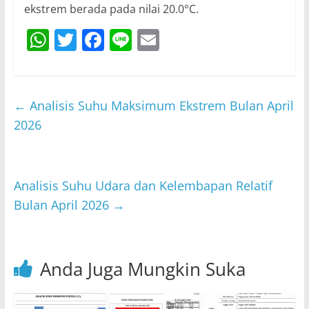
ekstrem berada pada nilai 20.0°C.
W
T
F
Li
E
h
w
a
n
m
at
itt
c
e
ai
s
er
e
l
←
Analisis Suhu Maksimum Ekstrem Bulan April
A
b
2026
p
o
p
o
Analisis Suhu Udara dan Kelembapan Relatif
k
Bulan April 2026
→
Anda Juga Mungkin Suka