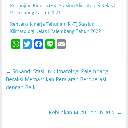
Perjanjian Kinerja (PK) Stasiun Klimatologi Kelas I
Palembang Tahun 2021
Rencana Kinerja Tahunan (RKT) Stasiun
Klimatologi Kelas I Palembang Tahun 2022
W
T
F
Li
E
h
w
a
n
m
at
itt
c
e
ai
s
er
e
l
←
Srikandi Stasiun Klimatologi Palembang
A
b
Beraksi Memastikan Peralatan Beroperasi
p
o
dengan Baik
p
o
k
Kebijakan Mutu Tahun 2022
→