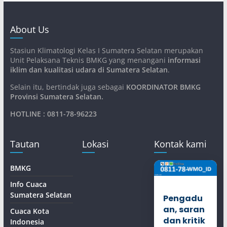
About Us
Stasiun Klimatologi Kelas I Sumatera Selatan merupakan
Unit Pelaksana Teknis BMKG yang menangani
informasi
iklim dan kualitasi udara di Sumatera Selatan
.
Selain itu, bertindak juga sebagai
KOORDINATOR BMKG
Provinsi Sumatera Selatan
.
HOTLINE : 0811-78-96223
Tautan
Lokasi
Kontak kami
BMKG
Info Cuaca
Sumatera Selatan
Pengadu
an, saran
Cuaca Kota
dan kritik
Indonesia