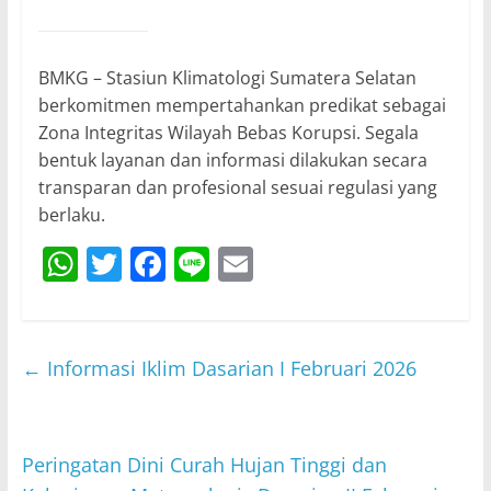
BMKG – Stasiun Klimatologi Sumatera Selatan
berkomitmen mempertahankan predikat sebagai
Zona Integritas Wilayah Bebas Korupsi. Segala
bentuk layanan dan informasi dilakukan secara
transparan dan profesional sesuai regulasi yang
berlaku.
W
T
F
Li
E
h
w
a
n
m
at
itt
c
e
ai
s
er
e
l
←
Informasi Iklim Dasarian I Februari 2026
A
b
p
o
p
o
Peringatan Dini Curah Hujan Tinggi dan