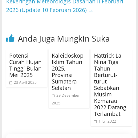
Kekeringan Meteorologis Dasarian II Februari
k
2026 (Update 10 Februari 2026)
→
Anda Juga Mungkin Suka
Potensi
Kaleidoskop
Hattrick La
Curah Hujan
Iklim Tahun
Nina Tiga
Tinggi Bulan
2025,
Tahun
Mei 2025
Provinsi
Berturut-
Sumatera
turut
23 April 2025
Selatan
Sebabkan
Musim
29 Desember
Kemarau
2025
2022 Datang
Terlambat
1 Juli 2022