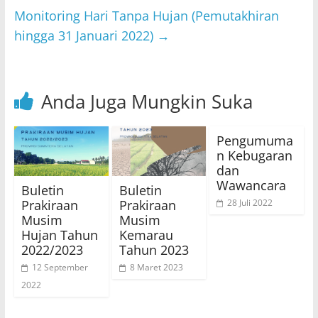
p
o
Monitoring Hari Tanpa Hujan (Pemutakhiran
hingga 31 Januari 2022)
→
k
Anda Juga Mungkin Suka
Pengumuma
n Kebugaran
dan
Wawancara
Buletin
Buletin
Prakiraan
Prakiraan
28 Juli 2022
Musim
Musim
Hujan Tahun
Kemarau
2022/2023
Tahun 2023
12 September
8 Maret 2023
2022